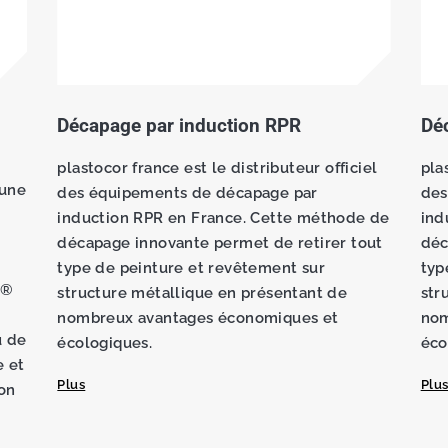
Décapage par induction RPR
Dé
plastocor france est le distributeur officiel
pla
 une
des équipements de décapage par
des
induction RPR en France. Cette méthode de
ind
décapage innovante permet de retirer tout
déc
type de peinture et revêtement sur
typ
r®
structure métallique en présentant de
str
nombreux avantages économiques et
nom
u de
écologiques.
éco
e et
Plus
Plu
ion