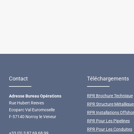
Contact
Téléchargements
RPR Brochure Technique
Adresse Bureau Opérations
Rue Hubert Reeves
RPR Structure Métallique
Ecoparc Val Euromoselle
RPR Installations Offsho
F-57140 Norroy le Veneur
RPR Pour Les Pipelines
RPR Pour Les Conduites
+33 (0) 3 87 69 68 99