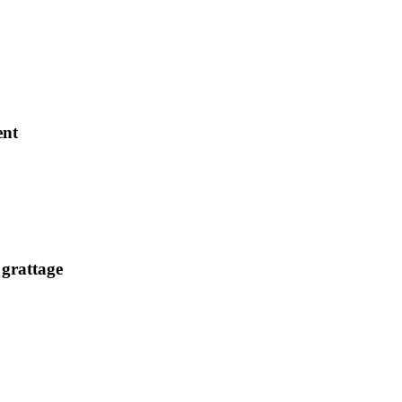
ent
 grattage